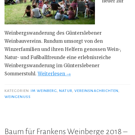
heuer zur
Weinbergswanderung des Günterslebener
Weinbauvereins. Rundum umsorgt von den
Winzerfamilien und ihren Helfern genossen Wein-,
Natur- und Fußballfreunde eine erlebnisreiche
Weinbergswanderung im Günterslebener
„Botanik,
Sommerstuhl.
Weiterlesen
→
Brotzeit,
Bocksbeutel
KATEGORIEN
IM WEINBERG
,
NATUR
,
VEREINSNACHRICHTEN
,
WEINGENUSS
und
Bablig
Wjuing“
Baum für Frankens Weinberge 2018 –