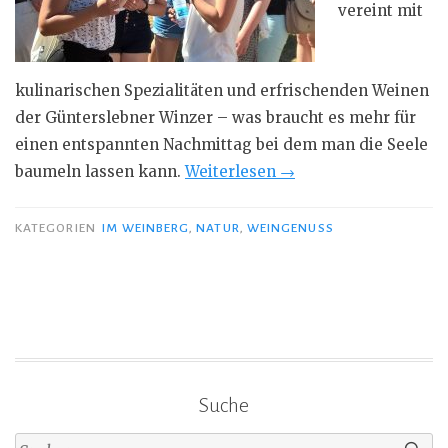
vereint mit
kulinarischen Spezialitäten und erfrischenden Weinen
der Günterslebner Winzer – was braucht es mehr für
einen entspannten Nachmittag bei dem man die Seele
„Sommerfeeling
baumeln lassen kann.
Weiterlesen
→
am
Sommerstuhl“
KATEGORIEN
IM WEINBERG
,
NATUR
,
WEINGENUSS
Suche
Suche