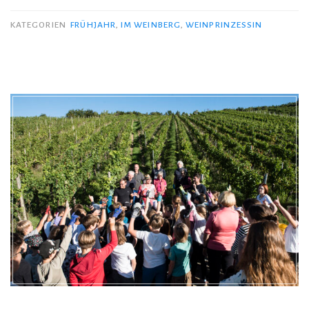
KATEGORIEN
FRÜHJAHR
,
IM WEINBERG
,
WEINPRINZESSIN