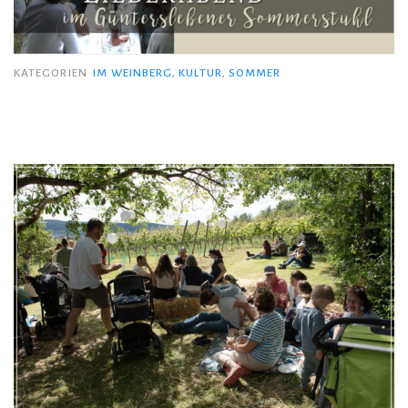
KATEGORIEN
IM WEINBERG
,
KULTUR
,
SOMMER