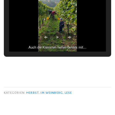
Auch die Kleinsten helfen bereits mit…
KATEGORIEN
HERBST
,
IM WEINBERG
,
LESE