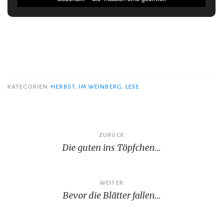
KATEGORIEN
HERBST
,
IM WEINBERG
,
LESE
Beitragsnavigation
ZURÜCK
Die guten ins Töpfchen…
WEITER
Bevor die Blätter fallen…