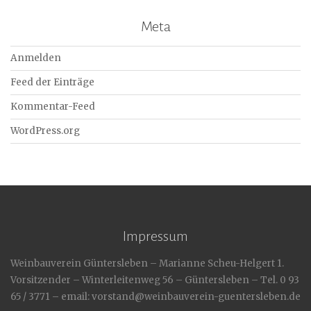
Meta
Anmelden
Feed der Einträge
Kommentar-Feed
WordPress.org
Impressum
Weinbauverein Güntersleben – Marianne Scheu-Helgert 1.
Vorsitzender – Winterleitenweg 56 – Güntersleben – Tel. 0 93
65 / 3771 – email: vorstand@weinbauverein-guentersleben.de