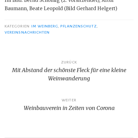
Im Bild: Bernd Schömig (2. Vorsitzender), Artur
Baumann, Beate Leopold (Bild Gerhard Helgert)
KATEGORIEN
IM WEINBERG
,
PFLANZENSCHUTZ
,
VEREINSNACHRICHTEN
Beitragsnavigation
ZURÜCK
Mit Abstand der schönste Fleck für eine kleine
Weinwanderung
WEITER
Weinbauverein in Zeiten von Corona