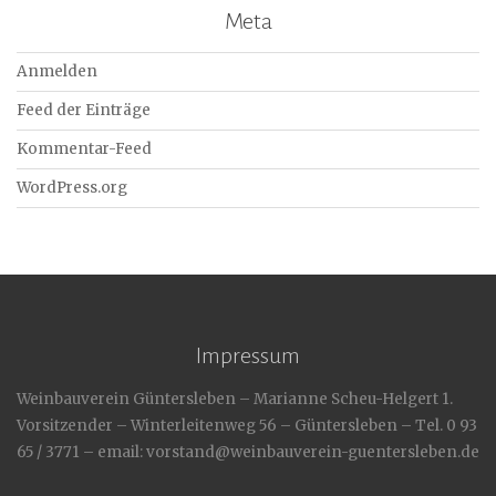
Meta
Anmelden
Feed der Einträge
Kommentar-Feed
WordPress.org
Impressum
Weinbauverein Güntersleben – Marianne Scheu-Helgert 1.
Vorsitzender – Winterleitenweg 56 – Güntersleben – Tel. 0 93
65 / 3771 – email: vorstand@weinbauverein-guentersleben.de